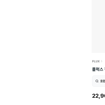
PLUX
플럭스 
호환
22,