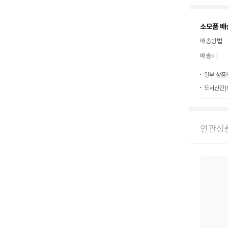
소모품 배
배송방법
배송비
일부 상품
도서산간(
연관상