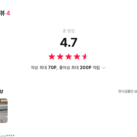
리뷰
4
총 평점
4.7
작성 최대
70P
, 좋아요 최대
200P
적립
상
전시상품만 
jcs****