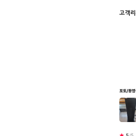
고객
포토/동영
5
5