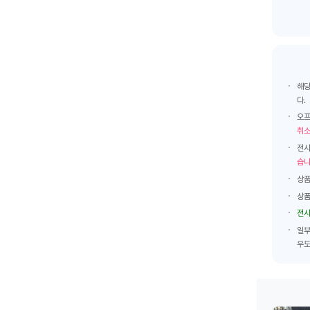
해당
다.
오프
취소
전시
습니
상품
상품
전시
일부
우도