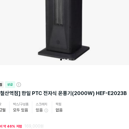
점
상급
자
세
/ 철산역점] 한일 PTC 전자식 온풍기(2000W) HEF-E2023B
히
보
작
박스/구성품
스크래치
찍힘
기
12월
모두 있음
있음
없음
169,000원
비 약 46% 저렴