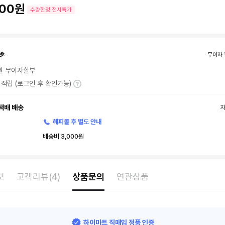
200원
수량한정 전시특가
🎉
무이자 
월 무이자할부
T 적립 (로그인 후 확인가능)
택배 배송
해피콜 후 별도 안내
배송비 3,000원
보
고객리뷰(4)
상품문의
연관상품
하이마트 직매입 정품 인증