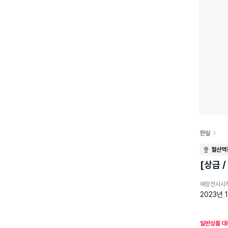
한일
철산역
[상급 
매장전시시
2023년 
일반상품 대