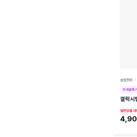
삼성전자
미개봉특가
갤럭시탭 
일반상품 대
4,9