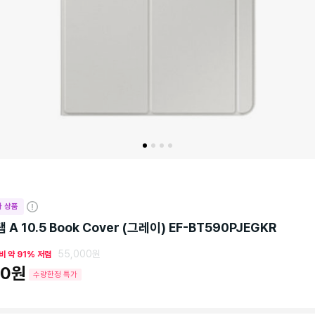
 상품
자
세
A 10.5 Book Cover (그레이) EF-BT590PJEGKR
히
보
55,000원
비 약 91% 저렴
기
00원
수량한정 특가