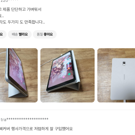
zzo*****
 제품 단단하고 가벼워서
..
각도 두가지 도 만족합니다..
요
배송
빨라요
품질
좋아요
tra********************
북커버 행사가격으로 저렴하게 잘 구입했어요