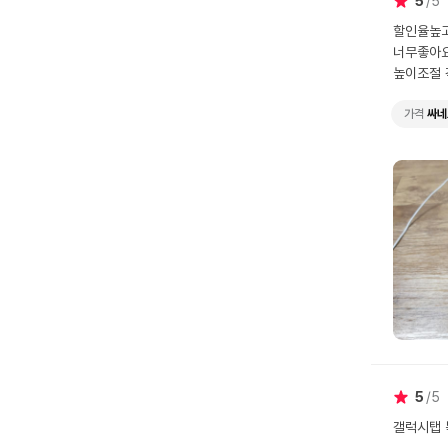
5
5
할인율높고
너무좋아요
높이조절 
가격
싸네
5
5
갤럭시탭 