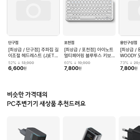
단구점
포천점
용인구성점
[최상급 / 단구점] 주파집 길
[최상급 / 포천점] 아이노트
[최상급 /
이조절 헤드레스트 (J)ETC-
멀티페어링 블루투스 키보드
WOODY
0112
X-KEY 38BT 화이트 (J)X-
트
52
% ↓
13,900
60
% ↓
19,900
73
% ↓
29
KEY38BT_ALLWHITE
(J)WOOD
6,600
7,800
7,800
원
원
원
비슷한 가격대의
PC주변기기 새상품 추천드려요