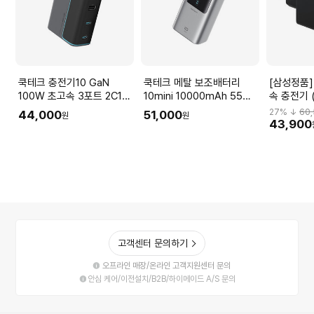
쿡테크 충전기10 GaN
쿡테크 메탈 보조배터리
[삼성정품]
100W 초고속 3포트 2C1A
10mini 10000mAh 55W
속 충전기 
+ C to C 케이블
초고속 저전력 노트
27
% ↓
60
44,000
51,000
원
원
43,900
고객센터 문의하기
오프라인 매장/온라인 고객지원센터 문의
안심 케어/이전설치/B2B/하이메이드 A/S 문의