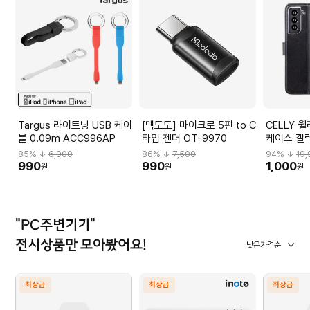
Targus 라이트닝 USB 케이
[맥도도] 마이크로 5핀 to C
CELLY 
블 0.09m ACC996AP
타입 젠더 OT-9970
케이스 갤럭
CAS-WAL
85
% ↓
6,900
86
% ↓
7,500
94
% ↓
19
990
990
1,000
원
원
원
"PC주변기기"
전시상품만 모아봤어요!
낮은가격순
최상급
최상급
최상급