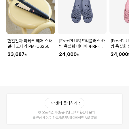
한일전자 파테크 헤어 스타
[FreePLUS]프리플러스 카
[FreeP
일러 고데기 PM-U6250
빙 욕실화 네이비 /FRP-
빙 욕실화 핑
SWS-BAUN01_navy
SWS-BAU
23,687
24,000
24,000
원
원
고객센터 문의하기
오프라인 매장/온라인 고객지원센터 문의
안심 케어/이전설치/B2B/하이메이드 A/S 문의