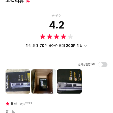
고객리뷰
14
총 평점
4.2
작성 최대
70P
, 좋아요 최대
200P
적립
전시상품만 보기
5
5
wjs****
좋아요