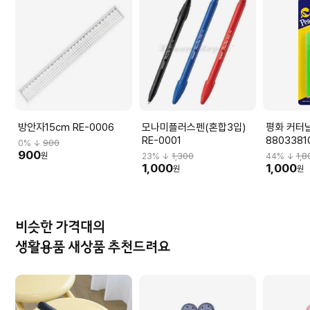
방안자15cm RE-0006
모나미플러스펜(혼합3입)
평화 커터날
RE-0001
8803381
0
% ↓
900
900
원
23
% ↓
1,300
44
% ↓
1,8
1,000
1,000
원
원
비슷한 가격대의
생활용품 새상품 추천드려요