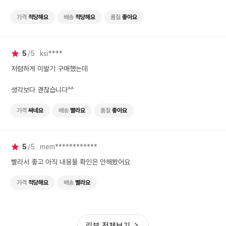
가격
적당해요
배송
적당해요
품질
좋아요
5
5
ksi****
저렴하게 이발기 구매했는데
생각보다 괜찮습니다^^
가격
싸네요
배송
빨라요
품질
좋아요
5
5
mem************
빨라서 좋고 아직 내용물 확인은 안해봤어요
가격
적당해요
배송
빨라요
리뷰 전체보기