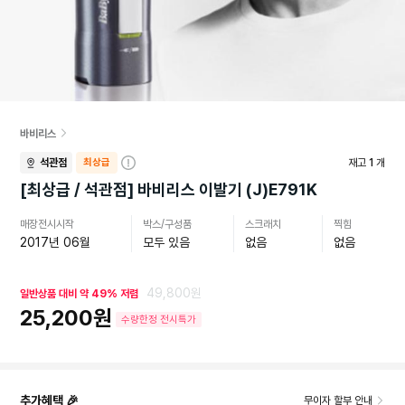
바비리스
석관점
최상급
재고
1
개
자
세
[최상급 / 석관점] 바비리스 이발기 (J)E791K
히
보
매장전시시작
박스/구성품
스크래치
찍힘
기
2017년 06월
모두 있음
없음
없음
49,800원
일반상품 대비 약 49% 저렴
25,200원
수량한정 전시특가
추가혜택 🎉
무이자 할부 안내