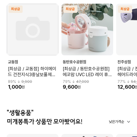
최상급
최상급
최상급
교동점
동탄호수공원점
진주성점
[최상급 / 교동점] 하이메이
[최상급 / 동탄호수공원점]
[최상급 /
드 건전지식3중날보풀제거
에코맘 UVC LED 레이 휴대
헤어드라이어
기 Pink HM-DW504P
용 살균 소독기 ECO-203P
89
% ↓
9,900
79
% ↓
47,000
77
% ↓
54
핑크 ECO-203P
1,000
9,600
12,600
원
원
"생활용품"
미개봉특가 상품만 모아봤어요!
낮은가격순